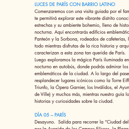
LUCES DE PARÍS CON BARRIO LATINO
Comenzaremos con una visita guiada por el fam
te permitirá explorar este vibrante distrito conoc
estrechas y su ambiente bohemio, lleno de histor
nocturna. Aquí encontrarás edificios emblemáti
Panteón y la Sorbona, rodeados de cafeterías, li
todo mientras disfrutas de la rica historia y arqu
caracterizan a esta zona tan querida de París.
Luego exploramos la mágica París iluminada en
nocturno en autobús, donde podrás admirar lo
emblemáticos de la ciudad. A lo largo del pase
resplandecer lugares icónicos como la Torre Eiff
Triunfo, la Ópera Garnier, los Inválidos, el Ayu
de Ville) y muchos más, mientras nuestro guía l
historias y curiosidades sobre la ciudad.
DÍA 05 – PARÍS
Desayuno. Salida para recorrer la “Ciudad d
por la Avenida de los Campos Elíseos, la Plaza