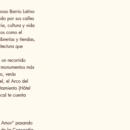
oso Barrio Latino
ido por sus calles
ia, cultura y vida
cos como el
brerías y tiendas,
itectura que
 un recorrido
s monumentos más
o, verás
el, el Arco del
ntamiento (Hôtel
ocal te cuenta
el Amor” pasando
 de la Concordia,