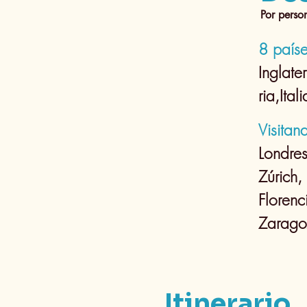
Por perso
8 paíse
Inglate
ria,Ita
Visitan
Londres
Zúrich,
Florenc
Zarago
Itinerario