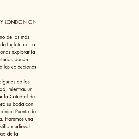
R Y LONDON ON
uno de los más
de Inglaterra. La
donos explorar la
nterior, donde
e las colecciones
algunos de los
dad, mientras un
or la Catedral de
bró su boda con
icónico Puente de
ra. Haremos una
tillo medieval
dad de la