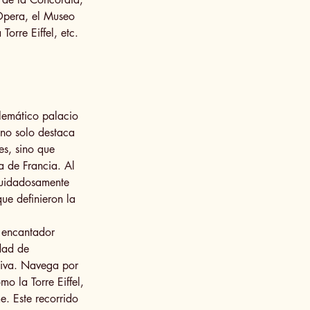
 Ópera, el Museo
Torre Eiffel, etc.
lemático palacio
o no solo destaca
es, sino que
a de Francia. Al
 cuidadosamente
que definieron la
n encantador
dad de
tiva. Navega por
 la Torre Eiffel,
. Este recorrido