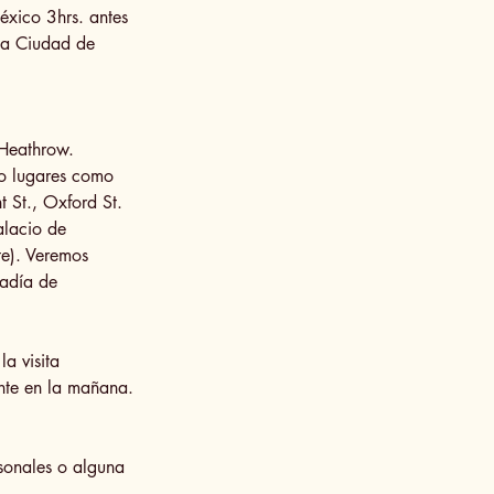
éxico 3hrs. antes
 la Ciudad de
-Heathrow.
do lugares como
t St., Oxford St.
alacio de
te). Veremos
badía de
a visita
nte en la mañana.
sonales o alguna