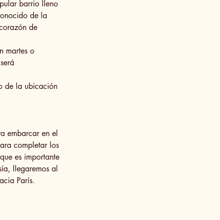
lar barrio lleno
onocido de la
 corazón de
en martes o
 será
o de la ubicación
ra embarcar en el
para completar los
 que es importante
sía, llegaremos al
cia París.